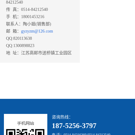
84212540
传 真：0514-84212540
手 机：18001453216
联系人：陶小姐(销售部)
邮 箱：
gyzyzm@126.com
QQ:820113638
QQ:1300898823
地 址：江苏高邮市送桥镇工业园区
咨询热线：
187-5256-3797