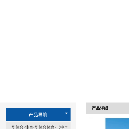
产品详细
产品导航
华体会·体育-华体会体育·（中