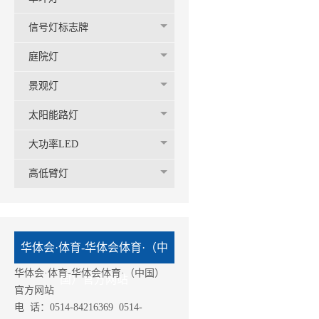
信号灯标志牌
庭院灯
景观灯
太阳能路灯
大功率LED
高低臂灯
华体会·体育-华体会体育·（中
华体会·体育-华体会体育·（中国）
国）官方网站
官方网站
电 话：0514-84216369 0514-