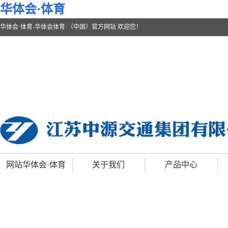
华体会·体育
华体会·体育-华体会体育·（中国）官方网站 欢迎您！
网站华体会·体育
关于我们
产品中心