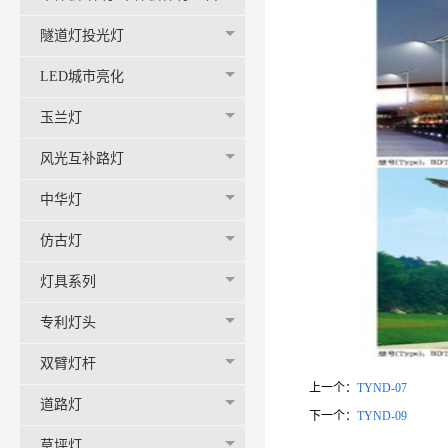
国）官方网站
隧道灯投光灯
LED城市亮化
玉兰灯
风光互补路灯
中华灯
仿古灯
灯具系列
专利灯头
双臂灯杆
上一个：
TYND-07
道路灯
下一个：
TYND-09
草坪灯